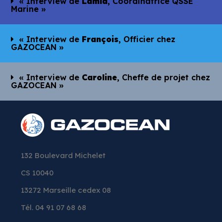
« Interview de
Lamia
, Coordinatrice QSSE
Marine »
« Interview de
François
, Officier chez
GAZOCEAN »
« Interview de
Caroline
, Cheffe de projet chez
GAZOCEAN »
132 Boulevard Michelet
CS 10040
13272 Marseille cedex 08
Tél. 04 91 07 68 68