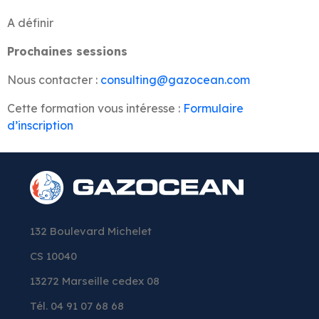
A définir
Prochaines sessions
Nous contacter :
consulting@gazocean.com
Cette formation vous intéresse :
Formulaire
d’inscription
132 Boulevard Michelet
CS 10040
13272 Marseille cedex 08
Tél. 04 91 07 68 68