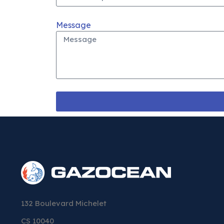
Message
132 Boulevard Michelet
CS 10040