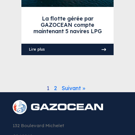
La flotte gérée par
GAZOCEAN compte
maintenant 5 navires LPG
Lire plus
1
2
Suivant »
132 Boulevard Michelet